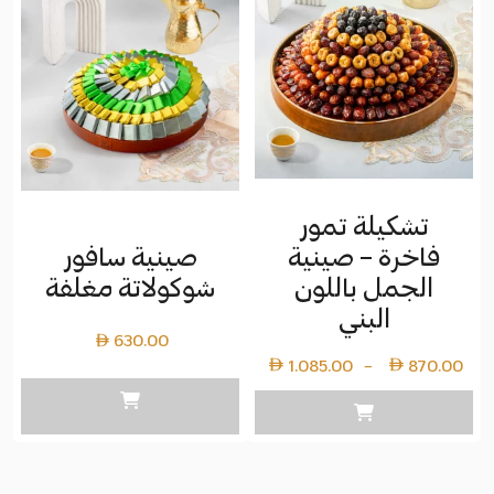
تشكيلة تمور
صينية سافور
فاخرة – صينية
شوكولاتة مغلفة
الجمل باللون
البني
630.00
نطاق
1.085.00
870.00
–
السعر:
من
⁦Layer
copy