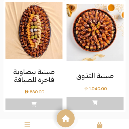
خلال
⁦Layer
copy
1.085.00⁩
صينية بيضاوية
صينية التذوق
فاخرة للضيافة
1.040.00
880.00